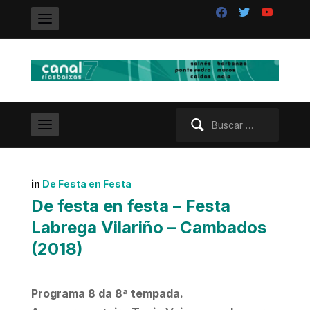
facebook
twitter
youtube
Buscar:
in
De Festa en Festa
De festa en festa – Festa
Labrega Vilariño – Cambados
(2018)
Programa 8 da 8ª tempada.