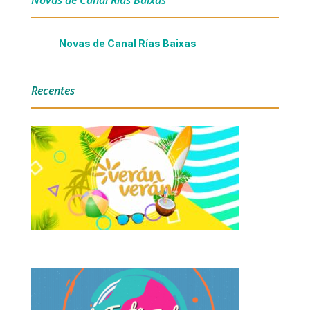
Novas de Canal Rías Baixas
Recentes
Verán Verán nº04 | 2026
De
festa
en