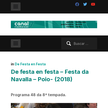
facebook
twitter
youtube
Buscar:
in
De Festa en Festa
De festa en festa – Festa da
Navalla – Poio- (2018)
Programa 48 da 8ª tempada.